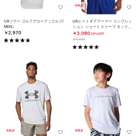
SALE
UAツアー ゴルフグローブ（ゴルフ/
UAヒートギアアーマー コンプレッ
MEN）
ション ショートスリーブ モックネ
ック シャツ（トレーニング/MEN）
￥2,970
￥3,080
30%OFF
￥4,400
SALE
SALE