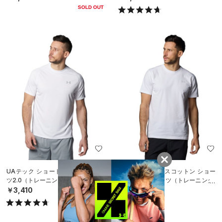
SOLD OUT
UAテック ショートスリーブTシャ
UAパフォーマンスコットン ショー
ツ2.0（トレーニング/MEN）
トスリーブTシャツ（トレーニング/
MEN）
￥3,410
￥3,410