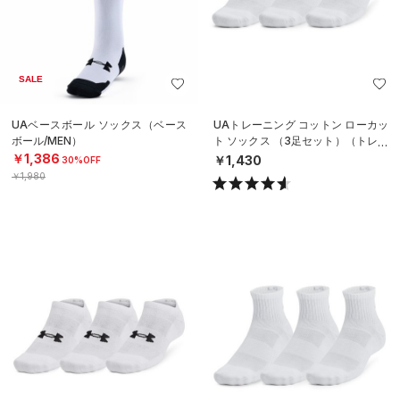
SALE
UAベースボール ソックス（ベース
UAトレーニング コットン ローカッ
ボール/MEN）
ト ソックス （3足セット）（トレー
ニング/UNISEX）
￥1,386
￥1,430
30%OFF
￥1,980