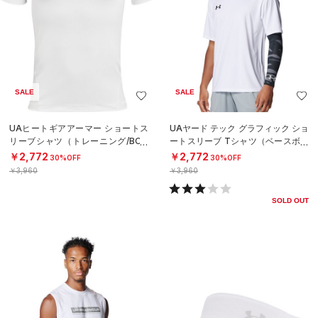
SALE
SALE
UAヒートギアアーマー ショートス
UAヤード テック グラフィック ショ
リーブシャツ（トレーニング/BOY
ートスリーブ Tシャツ（ベースボー
S）
ル/MEN）
￥2,772
￥2,772
30%OFF
30%OFF
￥3,960
￥3,960
SOLD OUT