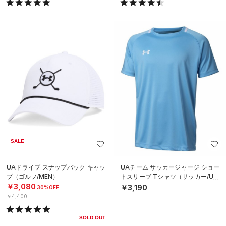
SALE
UAドライブ スナップバック キャッ
UAチーム サッカージャージ ショー
プ（ゴルフ/MEN）
トスリーブ Tシャツ（サッカー/UNI
SEX）
￥3,080
￥3,190
30%OFF
￥4,400
SOLD OUT