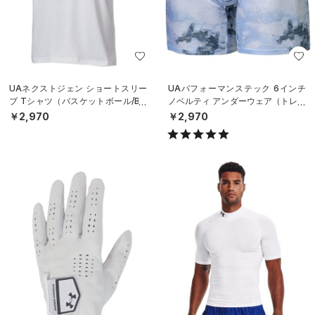
UAネクストジェン ショートスリー
UAパフォーマンステック 6インチ
ブ Tシャツ（バスケットボール/BO
ノベルティ アンダーウェア（トレー
YS）
ニング/MEN）
￥2,970
￥2,970