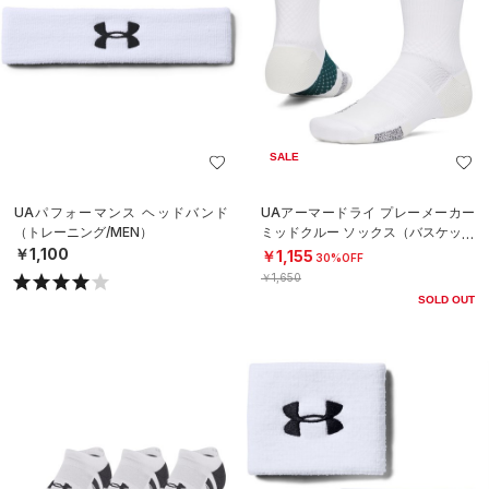
SALE
UAパフォーマンス ヘッドバンド
UAアーマードライ プレーメーカー
（トレーニング/MEN）
ミッドクルー ソックス（バスケット
ボール/UNISEX）
￥1,100
￥1,155
30%OFF
￥1,650
SOLD OUT