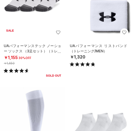
SALE
UAパフォーマンステック ノーショ
UAパフォーマンス リストバンド
ー ソックス （3足セット）（トレー
（トレーニング/MEN）
ニング/UNISEX）
￥1,320
￥1,155
30%OFF
￥1,650
SOLD OUT