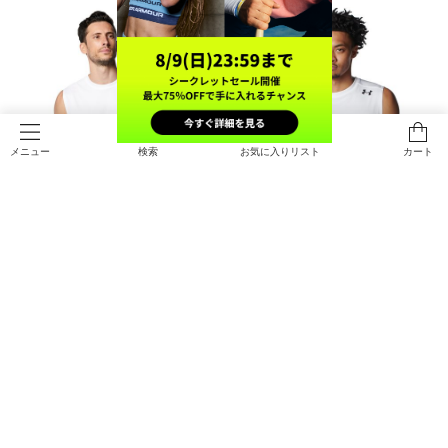
検索
お気に入りリスト
カート
メニュー
UAテック スリーブレス シャツ（ト
UAネクストジェン スリーブレス タ
レーニング/MEN）
ンク（バスケットボール/MEN）
￥3,410
￥3,410