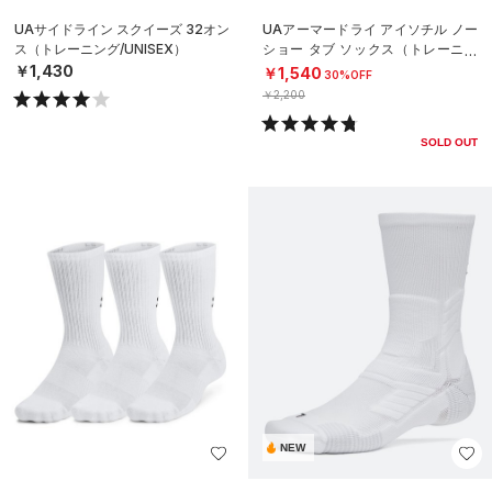
UAサイドライン スクイーズ 32オン
UAアーマードライ アイソチル ノー
ス（トレーニング/UNISEX）
ショー タブ ソックス（トレーニン
グ/UNISEX）
￥1,430
￥1,540
30%OFF
￥2,200
SOLD OUT
NEW