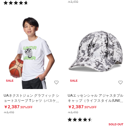
￥3,410
SALE
SALE
UAネクストジェン グラフィック シ
UAエッセンシャル アジャスタブル
ョートスリーブ Tシャツ（バスケッ
キャップ（ライフスタイル/UNISE
トボール/BOYS）
X）
￥2,387
￥2,387
30%OFF
30%OFF
￥3,410
￥3,410
SOLD OUT