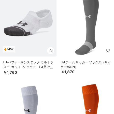
NEW
UAパフォーマンステック ウルトラ
UAチーム サッカー ソックス（サッ
ロー カット ソックス （3足セッ
カー/MEN）
ト）（トレーニング/UNISEX）
￥1,870
￥1,760