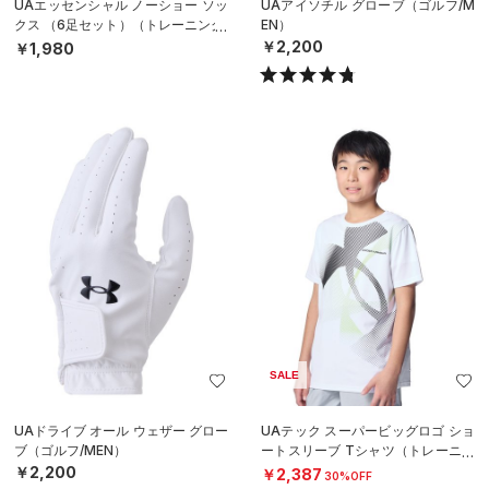
UAエッセンシャル ノーショー ソッ
UAアイソチル グローブ（ゴルフ/M
クス （6足セット）（トレーニング/
EN）
KIDS）
￥2,200
￥1,980
SALE
UAドライブ オール ウェザー グロー
UAテック スーパービッグロゴ ショ
ブ（ゴルフ/MEN）
ートスリーブ Tシャツ（トレーニン
グ/BOYS）
￥2,200
￥2,387
30%OFF