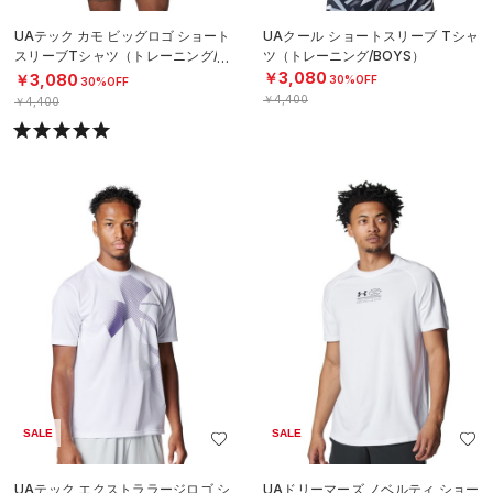
UAテック カモ ビッグロゴ ショート
UAクール ショートスリーブ Tシャ
スリーブTシャツ（トレーニング/M
ツ（トレーニング/BOYS）
EN）
￥3,080
￥3,080
30%OFF
30%OFF
￥4,400
￥4,400
SALE
SALE
UAテック エクストララージロゴ シ
UAドリーマーズ ノベルティ ショー