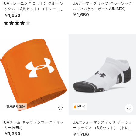
UAトレーニング コットン クルー ソ
UAアーマーグリップ クルーソック
ックス （3足セット）（トレーニン
ス（バスケットボール/UNISEX）
グ/UNISEX）
￥1,650
￥1,650
在庫残り僅か
NEW
UAチーム キャプテンマーク（サッ
UAパフォーマンステック ノーショ
カー/MEN）
ー ソックス （3足セット）（トレー
ニング/UNISEX）
￥1,650
￥1,760