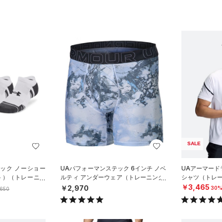
SALE
ック ノーショー
UAパフォーマンステック 6インチ ノベ
UAアーマード
ト）（トレーニン
ルティ アンダーウェア（トレーニング/
シャツ（トレー
MEN）
￥3,465
￥2,970
30%
,650