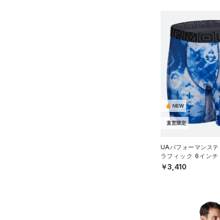
NEW
直営限定
UAパフォーマンステ
ラフィック 6インチ
（トレーニング/MEN
￥3,410