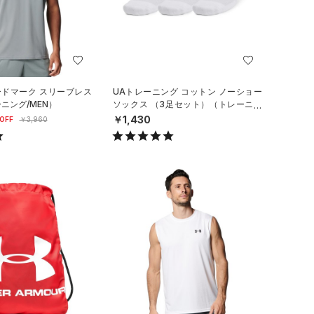
ードマーク スリーブレス
UAトレーニング コットン ノーショー
ニング/MEN）
ソックス （3足セット）（トレーニン
グ/UNISEX）
￥1,430
OFF
￥3,960