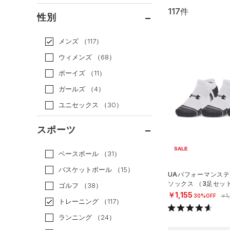
117件
通常価格
（85）
性別
セール
（32）
メンズ
（117）
ウィメンズ
（68）
ボーイズ
（11）
ガールズ
（4）
ユニセックス
（30）
スポーツ
SALE
ベースボール
（31）
バスケットボール
（15）
UAパフォーマンステ
ソックス （3足セッ
ゴルフ
（38）
グ/UNISEX）
￥1,155
30%OFF
￥1
トレーニング
（117）
ランニング
（24）