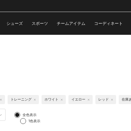
シューズ
スポーツ
チームアイテム
コーディネート
トレーニング
ホワイト
イエロー
レッド
在庫
全色表示
1色表示