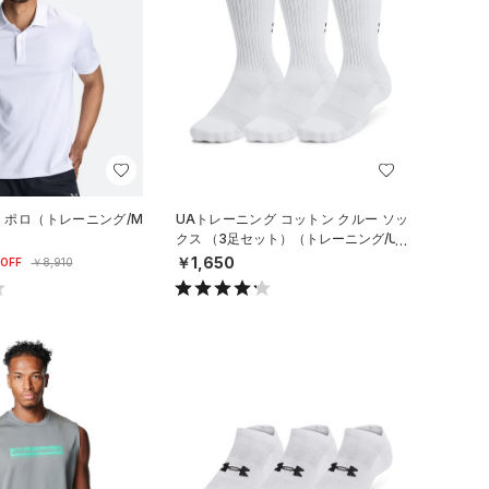
ロ ポロ（トレーニング/M
UAトレーニング コットン クルー ソッ
クス （3足セット）（トレーニング/UN
ISEX）
￥1,650
OFF
￥8,910