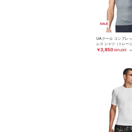
在庫残りわずか
（4）
Tech(テック)
（2）
ステフィン・カリー
（0）
（0）
ボール
COLDGEAR ARMOUR(コール
アジア限定
（0）
ドギアアーマー)
（0）
（0）
イヤホン＆ヘッドホン
SALE
HEATGEAR ARMOUR(ヒート
（1）
ウォーターボトル
ギアアーマー)
（4）
（0）
UAクール コンプレ
その他
STORM(ストーム)
（3）
レス シャツ（トレーニ
￥3,850
30%OFF
￥
COLDGEAR INFRARED(コー
ルドギアインフラレッド)
（0）
AUXETIC(オーゼティック)
（0）
Charged Cotton(チャージド
コットン)
（2）
Rival Fleece(ライバルフリー
ス)
（0）
Armour Fleece(アーマーフリ
ース)
（0）