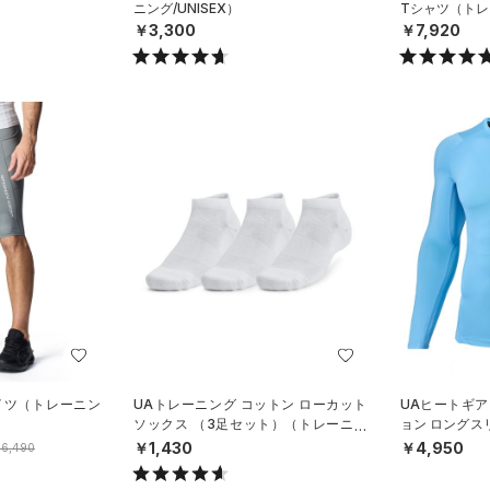
ニング/UNISEX）
Tシャツ（トレ
￥3,300
￥7,920
イツ（トレーニン
UAトレーニング コットン ローカット
UAヒートギア
ソックス （3足セット）（トレーニン
ョン ロングス
グ/UNISEX）
ング/MEN）
￥1,430
￥4,950
6,490