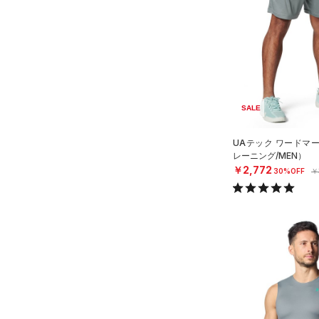
スウェット＆フリース
（4）
ロングTシャツ
ブルー
パープル
レッド
イエロー
（1）
サックパック
スポーツスタイルシューズ
（3）
アンダーウェア
（0）
パーカー&トレーナー
（0）
（0）
ウェストバッグ
（0）
スカート
（0）
ジャケット
オレンジ
その他
（0）
サンダル
（0）
ダッフルバッグ
（0）
スイムウェア
（1）
ジャージ
（3）
キャップ＆ビーニー
価格
（0）
ベスト
（0）
ベルト
SALE
（0）
ダウン・コート
（0）
グローブ・手袋
テクノロジー
UAテック ワードマ
（0）
スポーツブラ
～
円
円
（2）
レーニング/MEN）
アイウェア
FLOW(フロー)
（0）
￥2,772
（0）
30%OFF
￥
セットアップ
在庫
リストバンド＆ヘッドバンド
HOVR(ホバー)
（2）
（2）
（0）
スイムウェア
在庫あり
CHARGED(チャージド)
（0）
（0）
スポーツマスク
MICRO G(マイクロＧ)
（0）
限定
（10）
ソックス
TRIBASE(トライベース)
（1）
（0）
ネックウォーマー
直営限定
（14）
RUSH(ラッシュ)
（1）
コレクション
（1）
スリーブ
公式サイト限定
（1）
ISO-CHILL(アイソチル)
（3）
（2）
プロジェクトロック
タオル
（0）