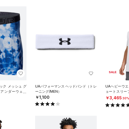
SALE
ック メッシュ グ
UAパフォーマンス ヘッドバンド（トレ
UAヘビーウエ
 アンダーウェア
ーニング/MEN）
ョートスリー
）
グ/MEN）
￥1,100
￥3,465
30%