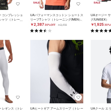
SALE
SALE
ー コンプレッショ
UAパフォーマンスコットン ショートス
UAオージー 
 シャツ（トレーニ
リーブTシャツ（トレーニング/MEN）
グ/UNISEX）
￥2,387
￥1,925
30%OFF
￥3,410
30%
ー レギンス（トレ
UAヒートギア アームスリーブ（トレー
UAクール エ