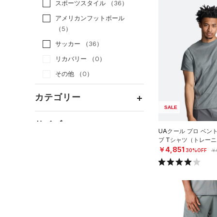
スポーツスタイル
（36）
アメリカンフットボール
（5）
サッカー
（36）
リカバリー
（0）
その他
（0）
カテゴリー
SALE
トップス
サイズ
UAクール プロ ベン
ボトムス
すべてのトップス
ブ Tシャツ（トレーニ
カテゴリーを選択してください。
アクセサリー
￥4,851
カラー
30%OFF
￥
すべてのボトムス
（26）
ベースレイヤー
シューズ
すべてのアクセサリー
（9）
レギンス&タイツ
（25）
Tシャツ
すべてのシューズ
（3）
バックパック
（5）
ショートパンツ
（10）
タンクトップ
ブラック
ホワイト
ブラウン
グリーン
（4）
スポーツシューズ
ショルダー＆トートバッグ
（2）
パンツ(ロングパンツ)
（3）
ポロシャツ
（0）
（0）
スパイク
（0）