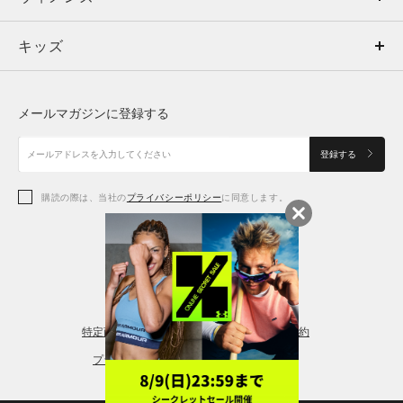
キッズ
トップス
ボトムス
キッズ
トップス
ボトムス
シューズ
シューズ
メールマガジンに登録する
ボトムス
シューズ
アクセサリー
アクセサリー
登録する
シューズ
アクセサリー
購読の際は、当社の
プライバシーポリシー
に同意します。
アクセサリー
スポーツブラ
レギンス＆タイツ
特定商取引法に基づく通販の表記
会員規約
プライバシーポリシー