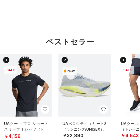
ベストセラー
1
2
3
SALE
SALE
NEW
UAクール プロ ショート
UAベロシティ エリート3
UAクール
スリーブ Tシャツ（トレ
（ランニング/UNISEX）
（トレーニ
ーニング/MEN）
￥32,890
￥4,543
￥4,158