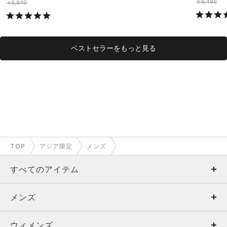
￥6,490
￥5,940
ベストセラーをもっと見る
TOP
アジア限定
メンズ
すべてのアイテム
メンズ
メンズ
ウィメンズ
トップス
ウィメンズ