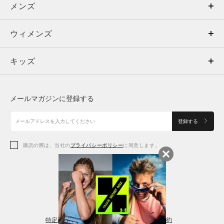
メンズ
メンズ
ウィメンズ
トップス
ウィメンズ
キッズ
トップス
ボトムス
キッズ
トップス
ボトムス
シューズ
シューズ
メールマガジンに登録する
ボトムス
シューズ
アクセサリー
アクセサリー
登録する
シューズ
アクセサリー
購読の際は、当社の
プライバシーポリシー
に同意します。
アクセサリー
スポーツブラ
レギンス＆タイツ
特定商取引法に基づく通販の表記
会員規約